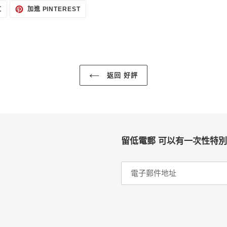
在
加
文
加進 PINTEREST
TWITTER
入
上
PINTEREST
發
佈
推
文
返回 好評
留低電郵 可以有一次性特別優惠