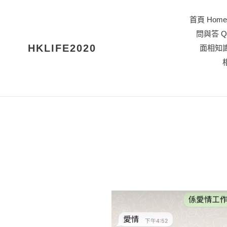
跳
到
首頁 Home 
內
問與答 Q
容
HKLIFE2020
面相知識 
相