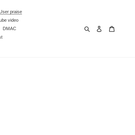
er praise
e video
搜尋
登入
購物車
DMAC
t